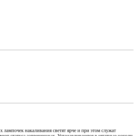
лампочек накаливания светят ярче и при этом служат
меют статуса запрещенных. Устанавливаются в штатные цоколи