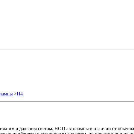
олампы
>
H4
жним и дальним светом. HOD автолампы в отличии от обычных 
ально приближен к ксеноновым аналогам, но при этом они не и