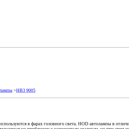
олампы
>
HB3 9005
спользуются в фарах головного света. HOD автолампы в отличие
 максимально приближен к ксеноновым аналогам, но при этом о