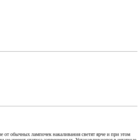
 от обычных лампочек накаливания светят ярче и при этом
ни не имеют статуса запрещенных. Устанавливаются в штатные