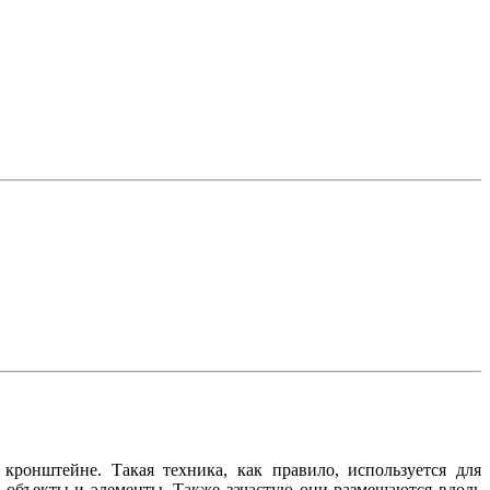
кронштейне. Такая техника, как правило, используется для
е объекты и элементы. Также зачастую они размещаются вдоль