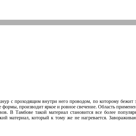
 шнур с проходящим внутри него проводом, по которому бежит
ормы, производит яркое и ровное свечение. Область применени
вов. В Тамбове такой материал становится все более популя
кий материал, который к тому же не нагревается. Заворажива
.