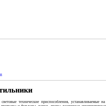
ки
етильники
световые технические приспособления, устанавливаемые на 
 тротуары и бульвары, парки, дворы, различные архитектурны