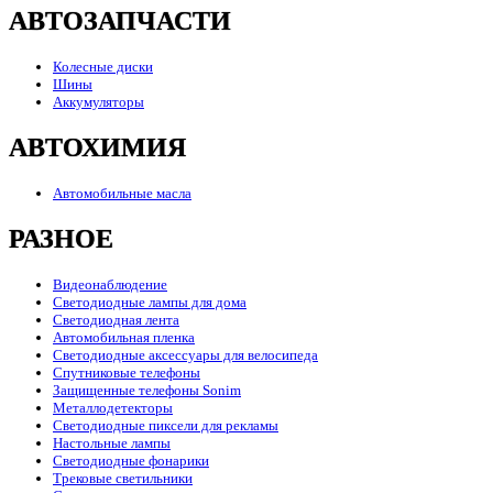
АВТОЗАПЧАСТИ
Колесные диски
Шины
Аккумуляторы
АВТОХИМИЯ
Автомобильные масла
РАЗНОЕ
Видеонаблюдение
Светодиодные лампы для дома
Светодиодная лента
Автомобильная пленка
Светодиодные аксессуары для велосипеда
Спутниковые телефоны
Защищенные телефоны Sonim
Металлодетекторы
Светодиодные пиксели для рекламы
Настольные лампы
Светодиодные фонарики
Трековые светильники