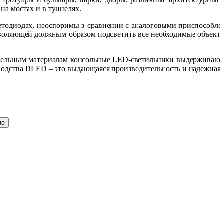
на мостах и в туннелях.
етодиодах, неоспоримы в сравнении с аналоговыми приспособ
озволяющей должным образом подсветить все необходимые объект
ительным материалам консольные
LED
-светильники выдерживаю
водства
DLED
– это выдающаяся производительность и надежная