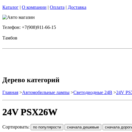
Каталог
|
О компании
|
Оплата
|
Доставка
Телефон: +7(908)911-66-15
Тамбов
Дерево категорий
Главная
>
Автомобильные лампы
>
Cветодиодные 24B
>
24V P
24V PSX26W
Сортировать: