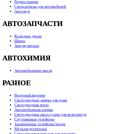
Радиостанции
Спецсигналы для автомобилей
Автозвук
АВТОЗАПЧАСТИ
Колесные диски
Шины
Аккумуляторы
АВТОХИМИЯ
Автомобильные масла
РАЗНОЕ
Видеонаблюдение
Светодиодные лампы для дома
Светодиодная лента
Автомобильная пленка
Светодиодные аксессуары для велосипеда
Спутниковые телефоны
Защищенные телефоны Sonim
Металлодетекторы
Светодиодные пиксели для рекламы