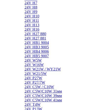
24V H7
24V H8
24V H9
24V H10
24V H11
24V H13
24V H16
24V H27 880
24V H27 881
24V HB1 9004
24V HB3 9005
24V HB4 9006
24V HB5 9007
24V W5W
24V W16W
24V W21W / WY21W
24V W21/5W
24V P27W
24V P27/7W
24V C5W / C10W
24V C5W/C10W 31мм
24V C5W/C10W 39мм
24V C5W/C10W 41мм
24V T4W
24V P13W