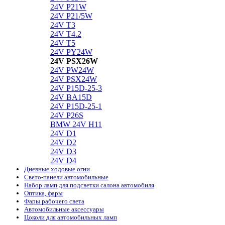
24V P21W
24V P21/5W
24V T3
24V T4.2
24V T5
24V PY24W
24V PSX26W
24V PW24W
24V PSX24W
24V P15D-25-3
24V BA15D
24V P15D-25-1
24V P26S
BMW 24V H11
24V D1
24V D2
24V D3
24V D4
Дневные ходовые огни
Свето-панели автомобильные
Набор ламп для подсветки салона автомобиля
Оптика, фары
Фары рабочего света
Автомобильные аксессуары
Цоколи для автомобильных ламп