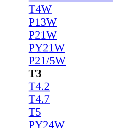
T4W
P13W
P21W
PY21W
P21/5W
T3
T4.2
T4.7
T5
PY24W