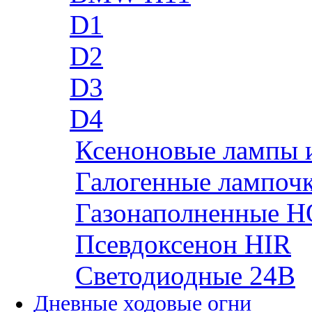
D1
D2
D3
D4
Ксеноновые лампы 
Галогенные лампоч
Газонаполненные H
Псевдоксенон HIR
Cветодиодные 24B
Дневные ходовые огни