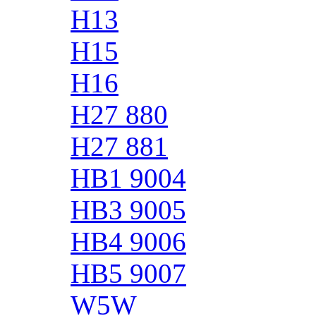
H13
H15
H16
H27 880
H27 881
HB1 9004
HB3 9005
HB4 9006
HB5 9007
W5W