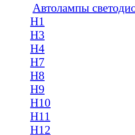
Автолампы светоди
H1
H3
H4
H7
H8
H9
H10
H11
H12