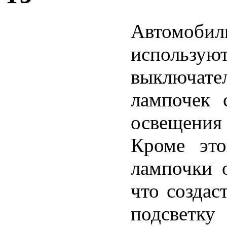
Автомоби
использую
выключат
лампочек 
освещения
Кроме это
лампочки о
что созда
подсвет