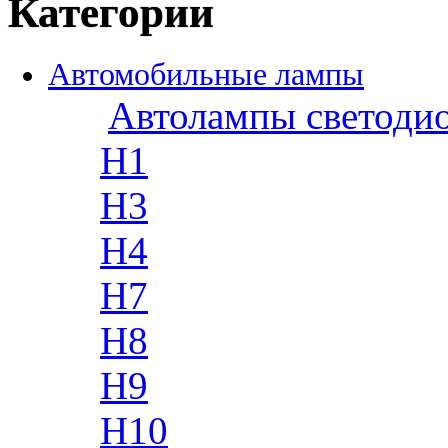
Категории
Автомобильные лампы
Автолампы светоди
H1
H3
H4
H7
H8
H9
H10