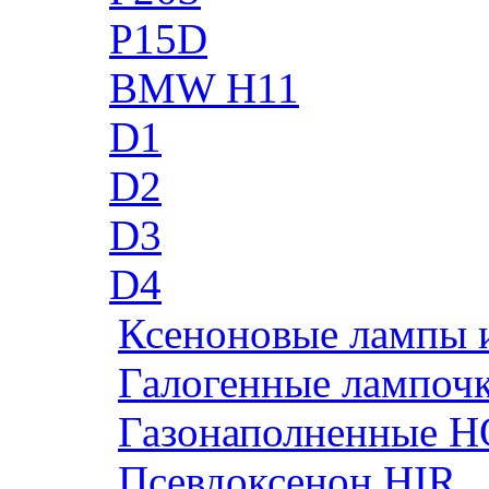
P15D
BMW H11
D1
D2
D3
D4
Ксеноновые лампы 
Галогенные лампоч
Газонаполненные H
Псевдоксенон HIR