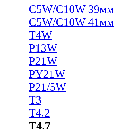
C5W/C10W 39мм
C5W/C10W 41мм
T4W
P13W
P21W
PY21W
P21/5W
T3
T4.2
T4.7