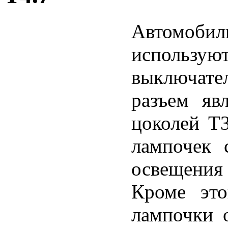
Автомобил
использую
выключате
разъем яв
цоколей T3
лампочек 
освещения
Кроме это
лампочки о