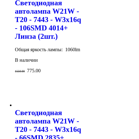
Светодиодная
автолампа W21W -
T20 - 7443 - W3х16q
- 106SMD 4014+
Линза (2шт.)
Общая яркость лампы: 1060lm
В наличии
775.00
1550.00
Светодиодная
автолампа W21W -
T20 - 7443 - W3х16q
- 66SMD 2835+