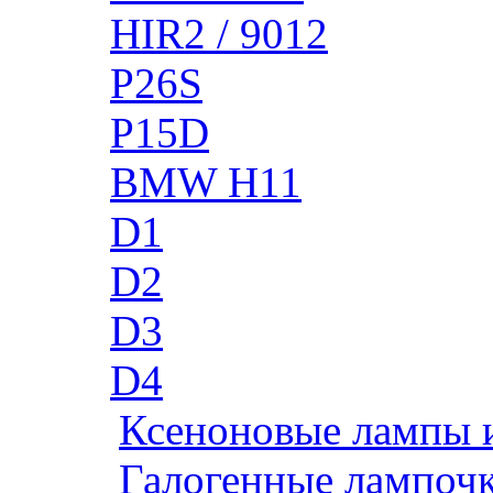
HIR2 / 9012
P26S
P15D
BMW H11
D1
D2
D3
D4
Ксеноновые лампы 
Галогенные лампоч