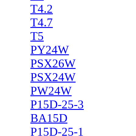
T4.2
T4.7
T5
PY24W
PSX26W
PSX24W
PW24W
P15D-25-3
BA15D
P15D-25-1