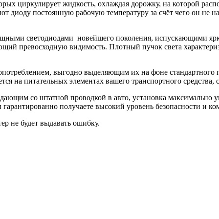
оторых циркулирует жидкость, охлаждая дорожку, на которой ра
ют диоду постоянную рабочую температуру за счёт чего он не наг
мощными светодиодами
новейшего поколения, испускающими ярк
ющий превосходную видимость. Плотный пучок света характери
потреблением, выгодно выделяющим их на фоне стандартного га
ся на питательных элементах вашего транспортного средства, с
дающим со штатной проводкой в авто, установка максимально у
 гарантированно получаете высокий уровень безопасности и к
р не будет выдавать ошибку.