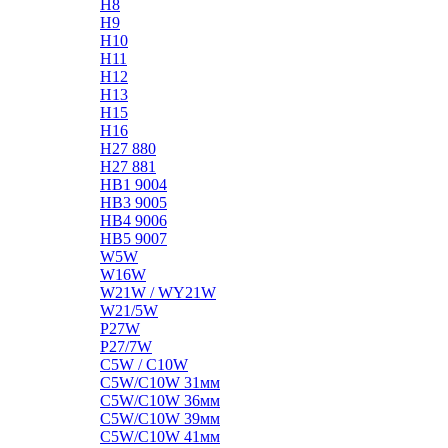
H8
H9
H10
H11
H12
H13
H15
H16
H27 880
H27 881
HB1 9004
HB3 9005
HB4 9006
HB5 9007
W5W
W16W
W21W / WY21W
W21/5W
P27W
P27/7W
C5W / C10W
C5W/C10W 31мм
C5W/C10W 36мм
C5W/C10W 39мм
C5W/C10W 41мм