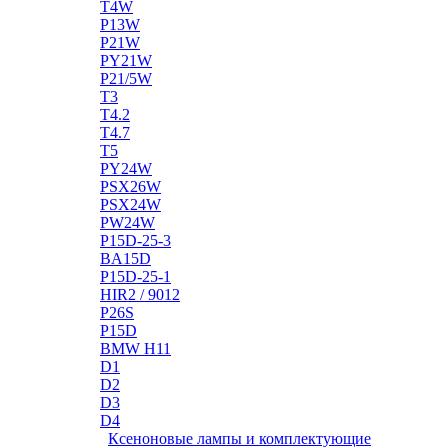
T4W
P13W
P21W
PY21W
P21/5W
T3
T4.2
T4.7
T5
PY24W
PSX26W
PSX24W
PW24W
P15D-25-3
BA15D
P15D-25-1
HIR2 / 9012
P26S
P15D
BMW H11
D1
D2
D3
D4
Ксеноновые лампы и комплектующие