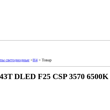
пы светодиодные
>
H4
> Товар
P43T DLED F25 CSP 3570 6500