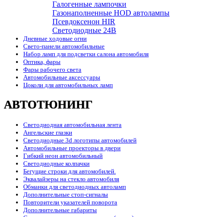
Галогенные лампочки
Газонаполненные HOD автолампы
Псевдоксенон HIR
Cветодиодные 24B
Дневные ходовые огни
Свето-панели автомобильные
Набор ламп для подсветки салона автомобиля
Оптика, фары
Фары рабочего света
Автомобильные аксессуары
Цоколи для автомобильных ламп
АВТОТЮНИНГ
Светодиодная автомобильная лента
Ангельские глазки
Светодиодные 3d логотипы автомобилей
Автомобильные проекторы в двери
Гибкий неон автомобильный
Светодиодные колпачки
Бегущие строки для автомобилей.
Эквалайзеры на стекло автомобиля
Обманки для светодиодных автоламп
Дополнительные стоп-сигналы
Повторители указателей поворота
Дополнительные габариты