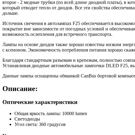
второе - 2 медные трубки (по всей длине диодной платы), в к
который отводит тепло от диодов. Все эти свойства обеспечива
дольше.
Источник свечения в автолампах F25 обеспечивается высоко
покрытие вне зависимости от погодных условий и обеспечива
возможность ослепления для встречного транспорта.
Лампы на основе диодов также хорошо известны низким энерго
с ксеноном. Экономичность потребления питания хорошо скажет
Благодаря стандартным разъемам и крепежам, полностью совпа
Устанавливая диодные автомобильные лампочки DLED F25, вы
Данные лампы оснащенны обманкой CanBus бортовой компьюте
Описание:
Оптические характеристики
Общая яркость лампы: 10000 lumen
Светодиоды
Угол света: 360 градусов