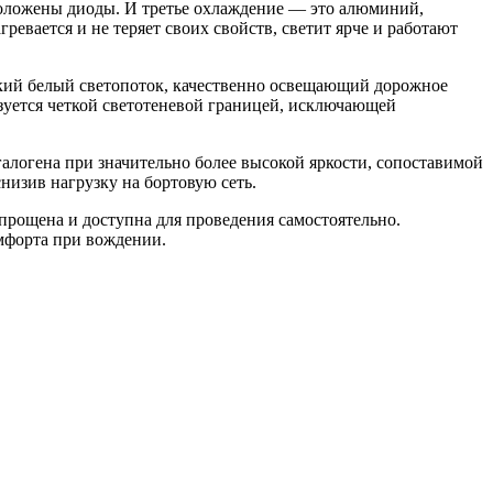
сположены диоды. И третье охлаждение — это алюминий,
ревается и не теряет своих свойств, светит ярче и работают
ий белый светопоток, качественно освещающий дорожное
зуется четкой светотеневой границей, исключающей
логена при значительно более высокой яркости, сопоставимой
низив нагрузку на бортовую сеть.
прощена и доступна для проведения самостоятельно.
омфорта при вождении.