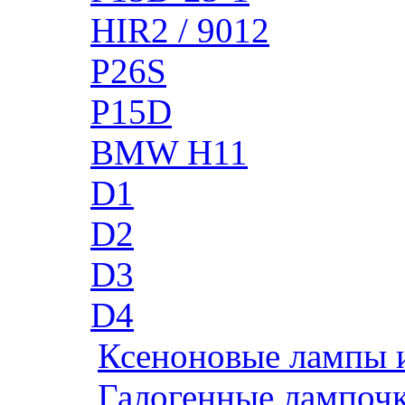
HIR2 / 9012
P26S
P15D
BMW H11
D1
D2
D3
D4
Ксеноновые лампы 
Галогенные лампоч