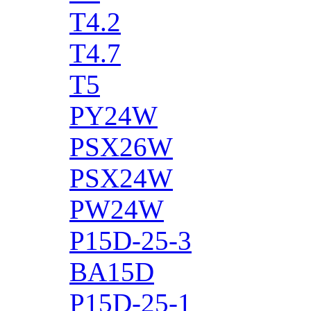
T4.2
T4.7
T5
PY24W
PSX26W
PSX24W
PW24W
P15D-25-3
BA15D
P15D-25-1