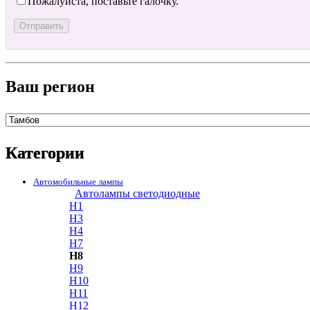
Пожалуйста, поставьте галочку.
Ваш регион
Категории
Автомобильные лампы
Автолампы светодиодные
H1
H3
H4
H7
H8
H9
H10
H11
H12