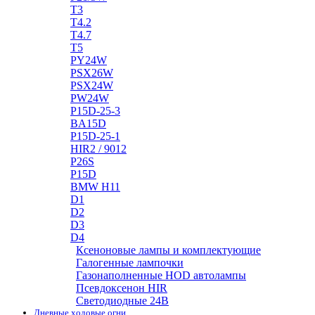
T3
T4.2
T4.7
T5
PY24W
PSX26W
PSX24W
PW24W
P15D-25-3
BA15D
P15D-25-1
HIR2 / 9012
P26S
P15D
BMW H11
D1
D2
D3
D4
Ксеноновые лампы и комплектующие
Галогенные лампочки
Газонаполненные HOD автолампы
Псевдоксенон HIR
Cветодиодные 24B
Дневные ходовые огни