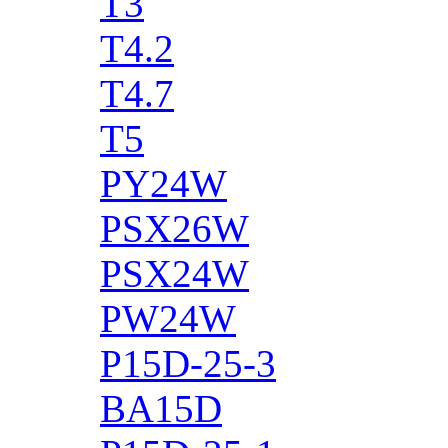
T3
T4.2
T4.7
T5
PY24W
PSX26W
PSX24W
PW24W
P15D-25-3
BA15D