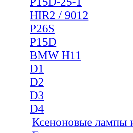
P15D-25-1
HIR2 / 9012
P26S
P15D
BMW H11
D1
D2
D3
D4
Ксеноновые лампы 