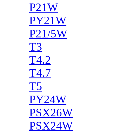
P21W
PY21W
P21/5W
T3
T4.2
T4.7
T5
PY24W
PSX26W
PSX24W