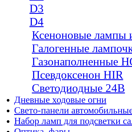
D3
D4
Ксеноновые лампы 
Галогенные лампоч
Газонаполненные H
Псевдоксенон HIR
Cветодиодные 24B
Дневные ходовые огни
Свето-панели автомобильны
Набор ламп для подсветки с
Оптика, фары