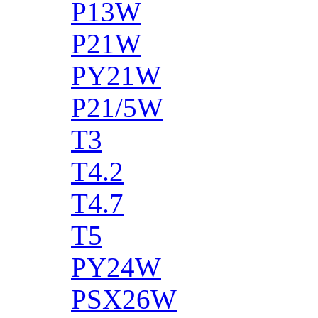
P13W
P21W
PY21W
P21/5W
T3
T4.2
T4.7
T5
PY24W
PSX26W