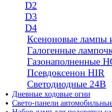
D2
D3
D4
Ксеноновые лампы 
Галогенные лампоч
Газонаполненные H
Псевдоксенон HIR
Cветодиодные 24B
Дневные ходовые огни
Свето-панели автомобильны
Набор ламп для подсветки с