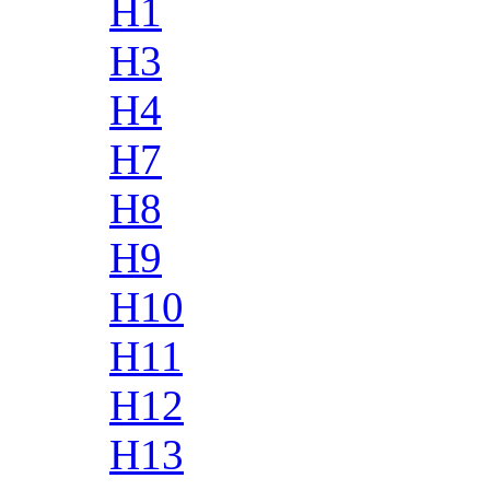
H1
H3
H4
H7
H8
H9
H10
H11
H12
H13