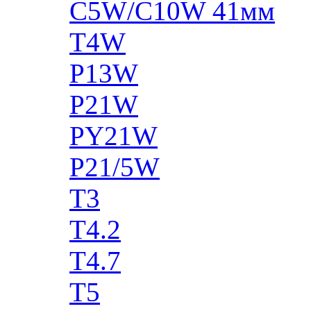
C5W/C10W 41мм
T4W
P13W
P21W
PY21W
P21/5W
T3
T4.2
T4.7
T5