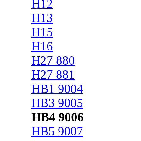
H12
H13
H15
H16
H27 880
H27 881
HB1 9004
HB3 9005
HB4 9006
HB5 9007