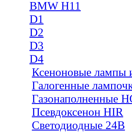
BMW H11
D1
D2
D3
D4
Ксеноновые лампы 
Галогенные лампоч
Газонаполненные H
Псевдоксенон HIR
Cветодиодные 24B