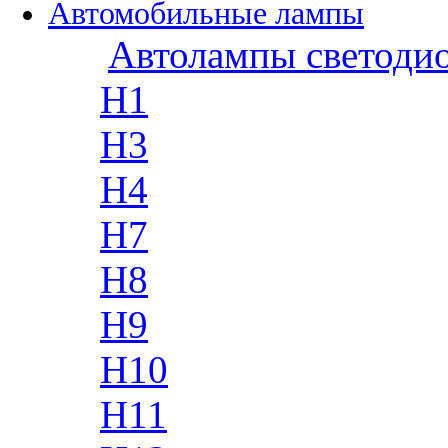
Автомобильные лампы
Автолампы светоди
H1
H3
H4
H7
H8
H9
H10
H11