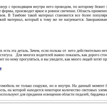
 шнур с проходящим внутри него проводом, по которому бежит
ормы, производит яркое и ровное свечение. Область применени
вов. В Тамбове такой материал становится все более популя
кий материал, который к тому же не нагревается. Заворажива
.
х есть эта деталь. Зачем, если пользы от него действительно не
статуса. Для многих водителей важно показать, как дорого сто
т по нему прогуляться, и вы увидите, как много людей хотят 
е
втомобиль не только снаружи, но и внутри. На данный момент
ль, на которой находится некоторое количество световых элем
используют для придания освещения области педалей, бардачка и