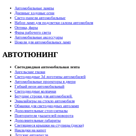
Автомобильные лампы
Дневные ходовые огни
Свето-панели автомобильные
Набор ламп для подсветки салона автомобиля
Оптика, фары
Фары рабочего света
Автомобильные аксессуары
Цоколи для автомобильных ламп
АВТОТЮНИНГ
Светодиодная автомобильная лента
Ангельские глазки
Светодиодные 3d логотипы автомобилей
Автомобильные проекторы в двери
Гибкий неон автомобильный
Светодиодные колпачки
Бегущие строки для автомобилей.
Эквалайзеры на стекло автомобиля
Обманки для светодиодных автоламп
Дополнительные стоп-сигналы
Повторители указателей поворота
Дополнительные габариты
Светящиеся крышки на ступицы (диски)
Накладки на капот
Детские автокресла