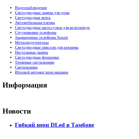
Видеонаблюдение
Светодиодные лампы для дома
Светодиодная лента
Автомобильная пленка
Светодиодные аксессуары для велосипеда
Спутниковые телефоны
Защищенные телефоны Sonim
Металлодетекторы
Светодиодные пиксели для рекламы
Настольные лампы
Светодиодные фонарики
Трековые светильники
Светильники
Игровой автомат кран машина
Информация
Новости
Гибкий неон DLed в Тамбове