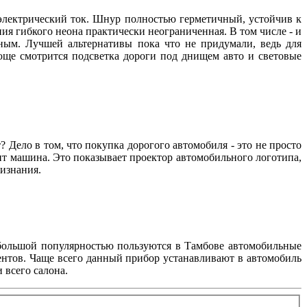
 электрический ток. Шнур полностью герметичный, устойчив к
я гибкого неона практически неограниченная. В том числе - и
рным. Лучшей альтернативы пока что не придумали, ведь для
юще смотрится подсветка дороги под днищем авто и световые
т? Дело в том, что покупка дорогого автомобиля - это не просто
ит машина. Это показывает проектор автомобильного логотипа,
признания.
 большой популярностью пользуются в Тамбове автомобильные
ентов. Чаще всего данный прибор устанавливают в автомобиль
 всего салона.