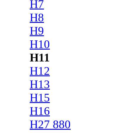
H7
H8
H9
H10
H11
H12
H13
H15
H16
H27 880