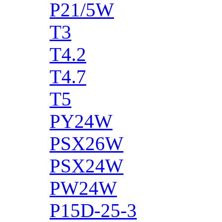
P21/5W
T3
T4.2
T4.7
T5
PY24W
PSX26W
PSX24W
PW24W
P15D-25-3