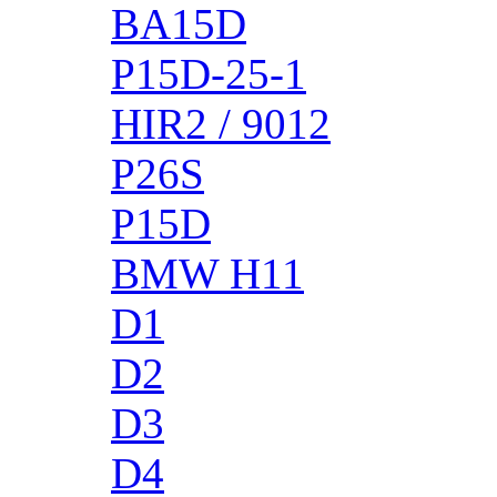
BA15D
P15D-25-1
HIR2 / 9012
P26S
P15D
BMW H11
D1
D2
D3
D4