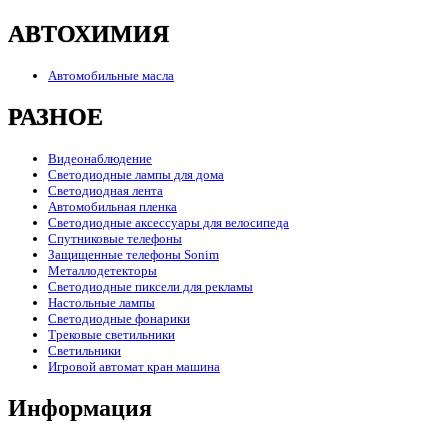
АВТОХИМИЯ
Автомобильные масла
РАЗНОЕ
Видеонаблюдение
Светодиодные лампы для дома
Светодиодная лента
Автомобильная пленка
Светодиодные аксессуары для велосипеда
Спутниковые телефоны
Защищенные телефоны Sonim
Металлодетекторы
Светодиодные пиксели для рекламы
Настольные лампы
Светодиодные фонарики
Трековые светильники
Светильники
Игровой автомат кран машина
Информация