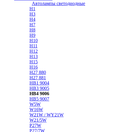
Автолампы светодиодные
H1
H3
H4
H7
H8
H9
H10
H11
H12
H13
H15
H16
H27 880
H27 881
HB1 9004
HB3 9005
HB4 9006
HB5 9007
W5W
W16W
W21W / WY21W
W21/5W
P27W
P27/7W