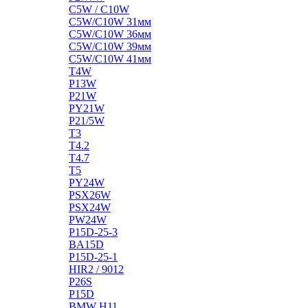
C5W / C10W
C5W/C10W 31мм
C5W/C10W 36мм
C5W/C10W 39мм
C5W/C10W 41мм
T4W
P13W
P21W
PY21W
P21/5W
T3
T4.2
T4.7
T5
PY24W
PSX26W
PSX24W
PW24W
P15D-25-3
BA15D
P15D-25-1
HIR2 / 9012
P26S
P15D
BMW H11