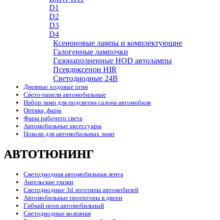
D1
D2
D3
D4
Ксеноновые лампы и комплектующие
Галогенные лампочки
Газонаполненные HOD автолампы
Псевдоксенон HIR
Cветодиодные 24B
Дневные ходовые огни
Свето-панели автомобильные
Набор ламп для подсветки салона автомобиля
Оптика, фары
Фары рабочего света
Автомобильные аксессуары
Цоколи для автомобильных ламп
АВТОТЮНИНГ
Светодиодная автомобильная лента
Ангельские глазки
Светодиодные 3d логотипы автомобилей
Автомобильные проекторы в двери
Гибкий неон автомобильный
Светодиодные колпачки