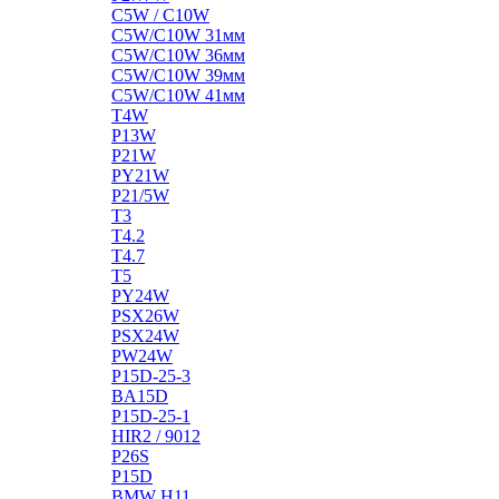
C5W / C10W
C5W/C10W 31мм
C5W/C10W 36мм
C5W/C10W 39мм
C5W/C10W 41мм
T4W
P13W
P21W
PY21W
P21/5W
T3
T4.2
T4.7
T5
PY24W
PSX26W
PSX24W
PW24W
P15D-25-3
BA15D
P15D-25-1
HIR2 / 9012
P26S
P15D
BMW H11