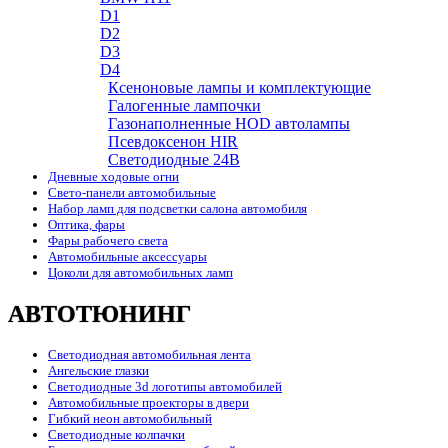
D1
D2
D3
D4
Ксеноновые лампы и комплектующие
Галогенные лампочки
Газонаполненные HOD автолампы
Псевдоксенон HIR
Cветодиодные 24B
Дневные ходовые огни
Свето-панели автомобильные
Набор ламп для подсветки салона автомобиля
Оптика, фары
Фары рабочего света
Автомобильные аксессуары
Цоколи для автомобильных ламп
АВТОТЮНИНГ
Светодиодная автомобильная лента
Ангельские глазки
Светодиодные 3d логотипы автомобилей
Автомобильные проекторы в двери
Гибкий неон автомобильный
Светодиодные колпачки