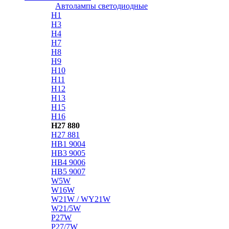
Автолампы светодиодные
H1
H3
H4
H7
H8
H9
H10
H11
H12
H13
H15
H16
H27 880
H27 881
HB1 9004
HB3 9005
HB4 9006
HB5 9007
W5W
W16W
W21W / WY21W
W21/5W
P27W
P27/7W