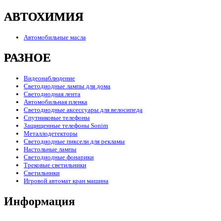
АВТОХИМИЯ
Автомобильные масла
РАЗНОЕ
Видеонаблюдение
Светодиодные лампы для дома
Светодиодная лента
Автомобильная пленка
Светодиодные аксессуары для велосипеда
Спутниковые телефоны
Защищенные телефоны Sonim
Металлодетекторы
Светодиодные пиксели для рекламы
Настольные лампы
Светодиодные фонарики
Трековые светильники
Светильники
Игровой автомат кран машина
Информация