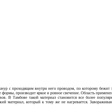
 шнур с проходящим внутри него проводом, по которому бежит
ормы, производит яркое и ровное свечение. Область применени
вов. В Тамбове такой материал становится все более популя
кий материал, который к тому же не нагревается. Заворажива
.