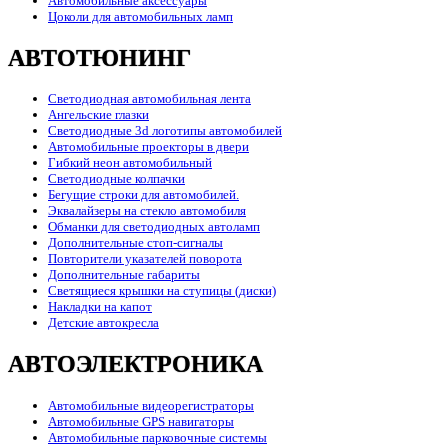
Автомобильные аксессуары
Цоколи для автомобильных ламп
АВТОТЮНИНГ
Светодиодная автомобильная лента
Ангельские глазки
Светодиодные 3d логотипы автомобилей
Автомобильные проекторы в двери
Гибкий неон автомобильный
Светодиодные колпачки
Бегущие строки для автомобилей.
Эквалайзеры на стекло автомобиля
Обманки для светодиодных автоламп
Дополнительные стоп-сигналы
Повторители указателей поворота
Дополнительные габариты
Светящиеся крышки на ступицы (диски)
Накладки на капот
Детские автокресла
АВТОЭЛЕКТРОНИКА
Автомобильные видеорегистраторы
Автомобильные GPS навигаторы
Автомобильные парковочные системы