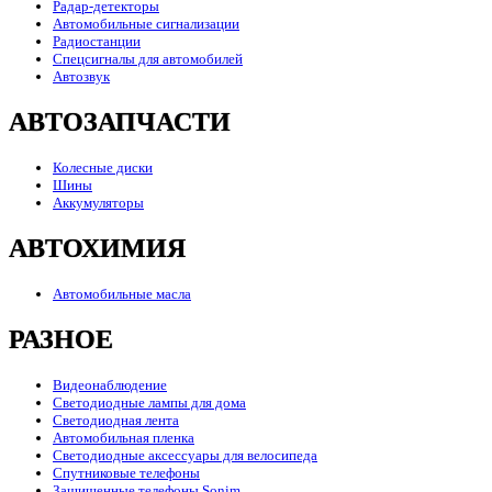
Радар-детекторы
Автомобильные сигнализации
Радиостанции
Спецсигналы для автомобилей
Автозвук
АВТОЗАПЧАСТИ
Колесные диски
Шины
Аккумуляторы
АВТОХИМИЯ
Автомобильные масла
РАЗНОЕ
Видеонаблюдение
Светодиодные лампы для дома
Светодиодная лента
Автомобильная пленка
Светодиодные аксессуары для велосипеда
Спутниковые телефоны
Защищенные телефоны Sonim