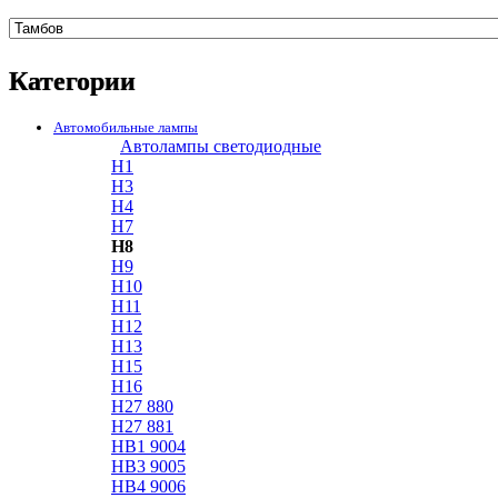
Категории
Автомобильные лампы
Автолампы светодиодные
H1
H3
H4
H7
H8
H9
H10
H11
H12
H13
H15
H16
H27 880
H27 881
HB1 9004
HB3 9005
HB4 9006