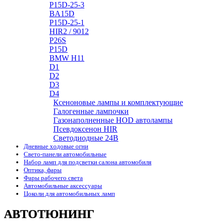
P15D-25-3
BA15D
P15D-25-1
HIR2 / 9012
P26S
P15D
BMW H11
D1
D2
D3
D4
Ксеноновые лампы и комплектующие
Галогенные лампочки
Газонаполненные HOD автолампы
Псевдоксенон HIR
Cветодиодные 24B
Дневные ходовые огни
Свето-панели автомобильные
Набор ламп для подсветки салона автомобиля
Оптика, фары
Фары рабочего света
Автомобильные аксессуары
Цоколи для автомобильных ламп
АВТОТЮНИНГ