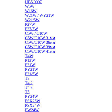
HB5 9007
W5W
W16W
W21W / WY21W
W21/5W
P27W
P27/7W
C5W / C10W
C5W/C10W 31мм
C5W/C10W 36мм
C5W/C10W 39мм
C5W/C10W 41мм
T4W
P13W
P21W
PY21W
P21/5W
T3
T4.2
T4.7
T5
PY24W
PSX26W
PSX24W
PW24W