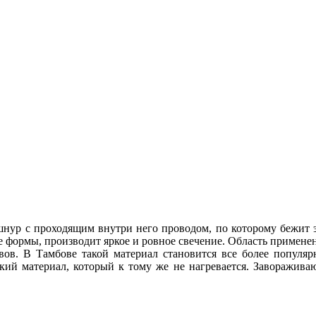
 шнур с проходящим внутри него проводом, по которому бежит
ормы, производит яркое и ровное свечение. Область применени
вов. В Тамбове такой материал становится все более популя
кий материал, который к тому же не нагревается. Заворажива
.