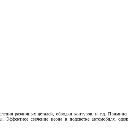
еления различных деталей, обводки контуров, и т.д. Приминен
ы. Эффектное свечение неона в подсветке автомобиля, оде