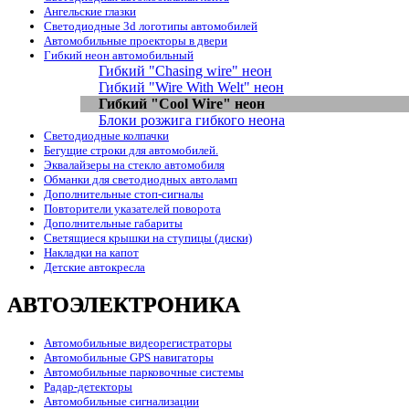
Ангельские глазки
Светодиодные 3d логотипы автомобилей
Автомобильные проекторы в двери
Гибкий неон автомобильный
Гибкий "Chasing wire" неон
Гибкий "Wire With Welt" неон
Гибкий "Cool Wire" неон
Блоки розжига гибкого неона
Светодиодные колпачки
Бегущие строки для автомобилей.
Эквалайзеры на стекло автомобиля
Обманки для светодиодных автоламп
Дополнительные стоп-сигналы
Повторители указателей поворота
Дополнительные габариты
Светящиеся крышки на ступицы (диски)
Накладки на капот
Детские автокресла
АВТОЭЛЕКТРОНИКА
Автомобильные видеорегистраторы
Автомобильные GPS навигаторы
Автомобильные парковочные системы
Радар-детекторы
Автомобильные сигнализации