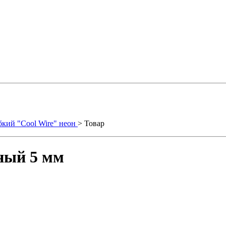
бкий "Cool Wire" неон
> Товар
еный 5 мм