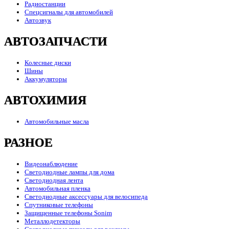
Радиостанции
Спецсигналы для автомобилей
Автозвук
АВТОЗАПЧАСТИ
Колесные диски
Шины
Аккумуляторы
АВТОХИМИЯ
Автомобильные масла
РАЗНОЕ
Видеонаблюдение
Светодиодные лампы для дома
Светодиодная лента
Автомобильная пленка
Светодиодные аксессуары для велосипеда
Спутниковые телефоны
Защищенные телефоны Sonim
Металлодетекторы