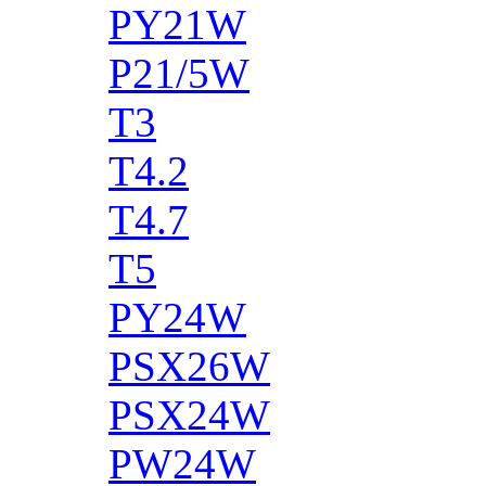
PY21W
P21/5W
T3
T4.2
T4.7
T5
PY24W
PSX26W
PSX24W
PW24W