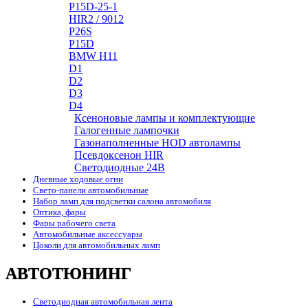
P15D-25-1
HIR2 / 9012
P26S
P15D
BMW H11
D1
D2
D3
D4
Ксеноновые лампы и комплектующие
Галогенные лампочки
Газонаполненные HOD автолампы
Псевдоксенон HIR
Cветодиодные 24B
Дневные ходовые огни
Свето-панели автомобильные
Набор ламп для подсветки салона автомобиля
Оптика, фары
Фары рабочего света
Автомобильные аксессуары
Цоколи для автомобильных ламп
АВТОТЮНИНГ
Светодиодная автомобильная лента