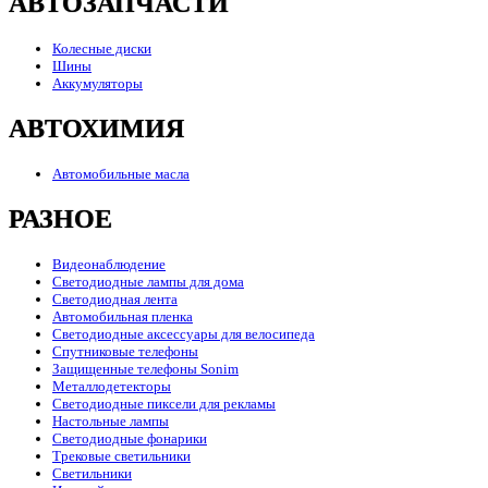
АВТОЗАПЧАСТИ
Колесные диски
Шины
Аккумуляторы
АВТОХИМИЯ
Автомобильные масла
РАЗНОЕ
Видеонаблюдение
Светодиодные лампы для дома
Светодиодная лента
Автомобильная пленка
Светодиодные аксессуары для велосипеда
Спутниковые телефоны
Защищенные телефоны Sonim
Металлодетекторы
Светодиодные пиксели для рекламы
Настольные лампы
Светодиодные фонарики
Трековые светильники
Светильники