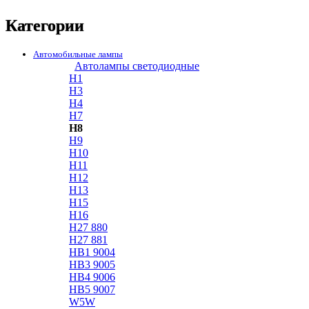
Категории
Автомобильные лампы
Автолампы светодиодные
H1
H3
H4
H7
H8
H9
H10
H11
H12
H13
H15
H16
H27 880
H27 881
HB1 9004
HB3 9005
HB4 9006
HB5 9007
W5W