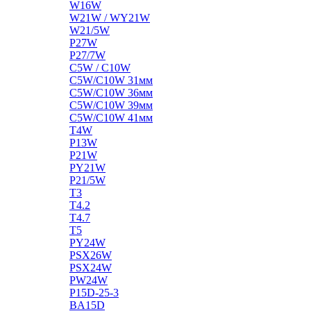
W16W
W21W / WY21W
W21/5W
P27W
P27/7W
C5W / C10W
C5W/C10W 31мм
C5W/C10W 36мм
C5W/C10W 39мм
C5W/C10W 41мм
T4W
P13W
P21W
PY21W
P21/5W
T3
T4.2
T4.7
T5
PY24W
PSX26W
PSX24W
PW24W
P15D-25-3
BA15D