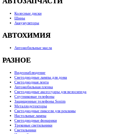
АВТОЗАПЧАСТИ
Колесные диски
Шины
Аккумуляторы
АВТОХИМИЯ
Автомобильные масла
РАЗНОЕ
Видеонаблюдение
Светодиодные лампы для дома
Светодиодная лента
Автомобильная пленка
Светодиодные аксессуары для велосипеда
Спутниковые телефоны
Защищенные телефоны Sonim
Металлодетекторы
Светодиодные пиксели для рекламы
Настольные лампы
Светодиодные фонарики
Трековые светильники
Светильники