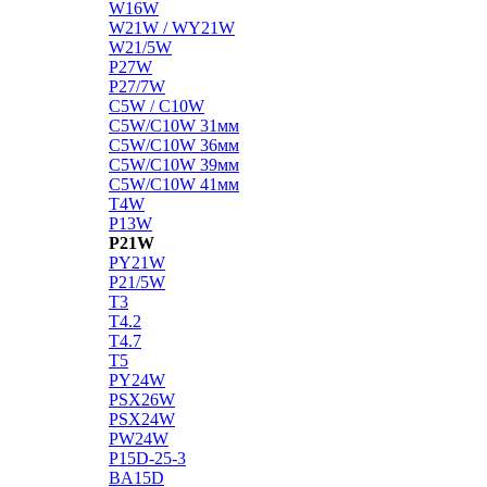
W16W
W21W / WY21W
W21/5W
P27W
P27/7W
C5W / C10W
C5W/C10W 31мм
C5W/C10W 36мм
C5W/C10W 39мм
C5W/C10W 41мм
T4W
P13W
P21W
PY21W
P21/5W
T3
T4.2
T4.7
T5
PY24W
PSX26W
PSX24W
PW24W
P15D-25-3
BA15D