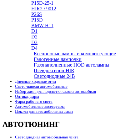
P15D-25-1
HIR2 / 9012
P26S
P15D
BMW H11
D1
D2
D3
D4
Ксеноновые лампы и комплектующие
Галогенные лампочки
Газонаполненные HOD автолампы
Псевдоксенон HIR
Cветодиодные 24B
Дневные ходовые огни
Свето-панели автомобильные
Набор ламп для подсветки салона автомобиля
Оптика, фары
Фары рабочего света
Автомобильные аксессуары
Цоколи для автомобильных ламп
АВТОТЮНИНГ
Светодиодная автомобильная лента