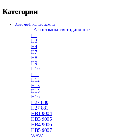
Категории
Автомобильные лампы
Автолампы светодиодные
H1
H3
H4
H7
H8
H9
H10
H11
H12
H13
H15
H16
H27 880
H27 881
HB1 9004
HB3 9005
HB4 9006
HB5 9007
W5W