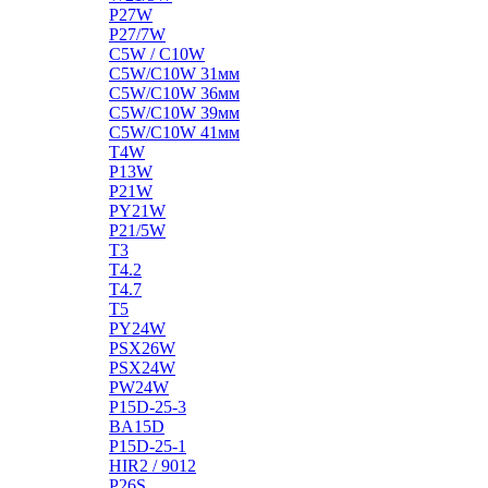
P27W
P27/7W
C5W / C10W
C5W/C10W 31мм
C5W/C10W 36мм
C5W/C10W 39мм
C5W/C10W 41мм
T4W
P13W
P21W
PY21W
P21/5W
T3
T4.2
T4.7
T5
PY24W
PSX26W
PSX24W
PW24W
P15D-25-3
BA15D
P15D-25-1
HIR2 / 9012
P26S