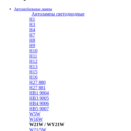
Автомобильные лампы
Автолампы светодиодные
H1
H3
H4
H7
H8
H9
H10
H11
H12
H13
H15
H16
H27 880
H27 881
HB1 9004
HB3 9005
HB4 9006
HB5 9007
W5W
W16W
W21W / WY21W
W21/5W