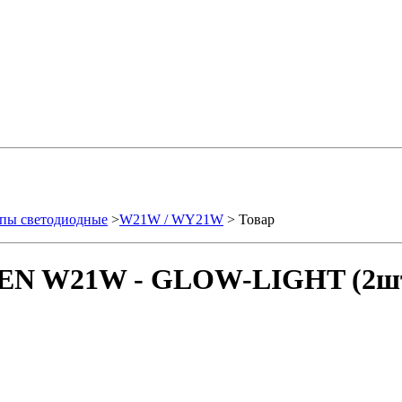
пы светодиодные
>
W21W / WY21W
> Товар
SEN W21W - GLOW-LIGHT (2шт