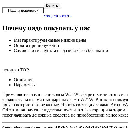
хочу спросить
Почему надо покупать у нас
Мы гарантируем самые низкие цены
Оплата при получении
Самовывоз из пункта выдачи заказов бесплатно
новинка
TOP
Описание
Параметры
Применяются лампы с цоколем W21W габаритах или стоп-сигнала
являются аналогами стандартных ламп W21W. В них используют
их характеристики реальные. Ярость светящихся ламп Arsen W2
Об этом напрямую свидетельствует и тот фактор, при котором ц
переплачивать денежные средства на приобретении менее кач
Светодиодная автолампа ARSEN W21W - GLOW-LIGHT (2шт.) с до