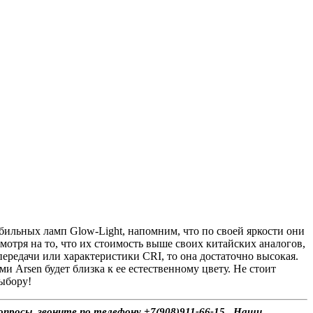
бильных ламп Glow-Light, напомним, что по своей яркости они
тря на то, что их стоимость выше своих китайских аналогов,
передачи или характеристики CRI, то она достаточно высокая.
 Arsen будет близка к ее естественному цвету. Не стоит
ыбору!
просы, звоните по телефону +7(908)911-66-15 . Наши