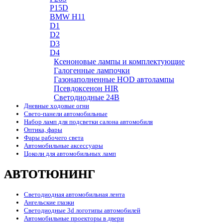
P15D
BMW H11
D1
D2
D3
D4
Ксеноновые лампы и комплектующие
Галогенные лампочки
Газонаполненные HOD автолампы
Псевдоксенон HIR
Cветодиодные 24B
Дневные ходовые огни
Свето-панели автомобильные
Набор ламп для подсветки салона автомобиля
Оптика, фары
Фары рабочего света
Автомобильные аксессуары
Цоколи для автомобильных ламп
АВТОТЮНИНГ
Светодиодная автомобильная лента
Ангельские глазки
Светодиодные 3d логотипы автомобилей
Автомобильные проекторы в двери