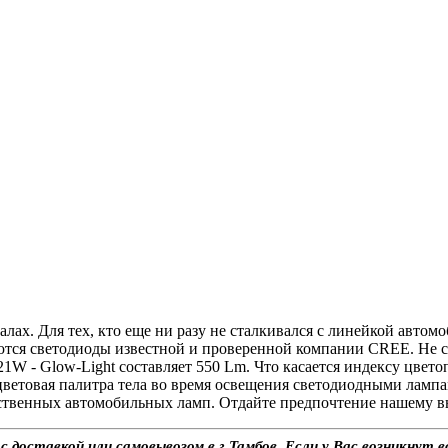
х. Для тех, кто еще ни разу не сталкивался с линейкой автомо
ся светодиоды известной и проверенной компании CREE. Не смо
1W - Glow-Light составляет 550 Lm. Что касается индексу цвето
ветовая палитра тела во время освещения светодиодными лампами
ественных автомобильных ламп. Отдайте предпочтение нашему в
ставкой или самовывозом в г.Тамбов. Если у Вас возникнут во