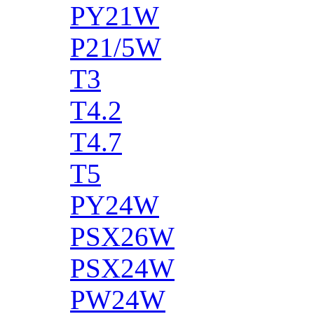
PY21W
P21/5W
T3
T4.2
T4.7
T5
PY24W
PSX26W
PSX24W
PW24W