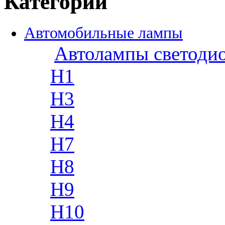
Категории
Автомобильные лампы
Автолампы светоди
H1
H3
H4
H7
H8
H9
H10