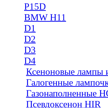
P15D
BMW H11
D1
D2
D3
D4
Ксеноновые лампы 
Галогенные лампоч
Газонаполненные H
Псевдоксенон HIR