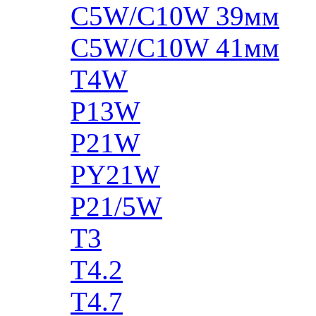
C5W/C10W 39мм
C5W/C10W 41мм
T4W
P13W
P21W
PY21W
P21/5W
T3
T4.2
T4.7