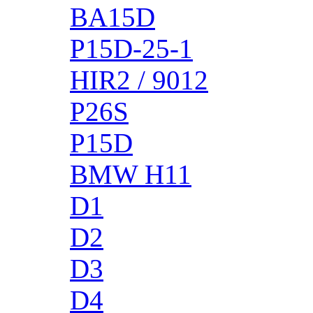
BA15D
P15D-25-1
HIR2 / 9012
P26S
P15D
BMW H11
D1
D2
D3
D4