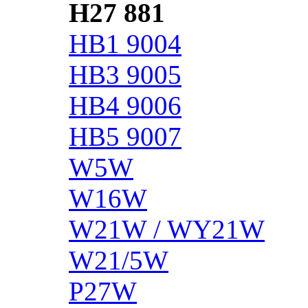
H27 881
HB1 9004
HB3 9005
HB4 9006
HB5 9007
W5W
W16W
W21W / WY21W
W21/5W
P27W