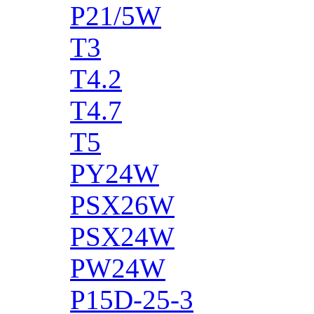
P21/5W
T3
T4.2
T4.7
T5
PY24W
PSX26W
PSX24W
PW24W
P15D-25-3