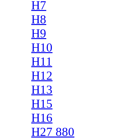
H7
H8
H9
H10
H11
H12
H13
H15
H16
H27 880