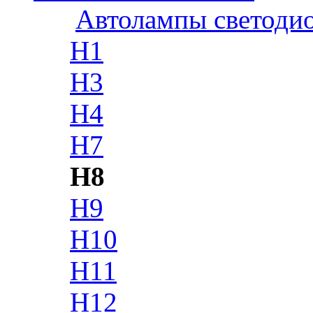
Автолампы светоди
H1
H3
H4
H7
H8
H9
H10
H11
H12