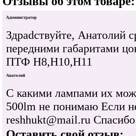
Отзывы об этом товаре:
Администратор
Здраdствуйте, Анатолий с
передними габаритами цок
ПТФ H8,H10,H11
Анатолий
С какими лампами их можн
500lm не понимаю Если не
reshhukt@mail.ru Cпасибо
Оставить свой отзыв: