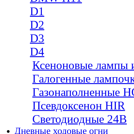
D1
D2
D3
D4
Ксеноновые лампы 
Галогенные лампоч
Газонаполненные H
Псевдоксенон HIR
Cветодиодные 24B
Дневные ходовые огни