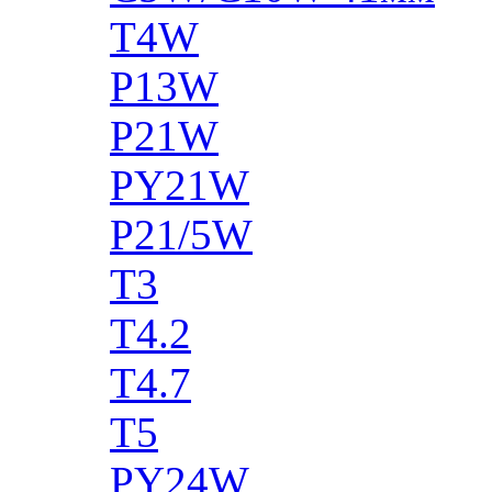
T4W
P13W
P21W
PY21W
P21/5W
T3
T4.2
T4.7
T5
PY24W