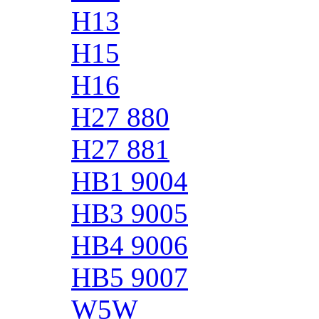
H13
H15
H16
H27 880
H27 881
HB1 9004
HB3 9005
HB4 9006
HB5 9007
W5W