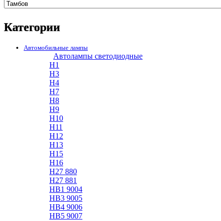
Категории
Автомобильные лампы
Автолампы светодиодные
H1
H3
H4
H7
H8
H9
H10
H11
H12
H13
H15
H16
H27 880
H27 881
HB1 9004
HB3 9005
HB4 9006
HB5 9007