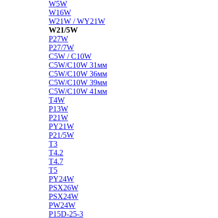
W5W
W16W
W21W / WY21W
W21/5W
P27W
P27/7W
C5W / C10W
C5W/C10W 31мм
C5W/C10W 36мм
C5W/C10W 39мм
C5W/C10W 41мм
T4W
P13W
P21W
PY21W
P21/5W
T3
T4.2
T4.7
T5
PY24W
PSX26W
PSX24W
PW24W
P15D-25-3