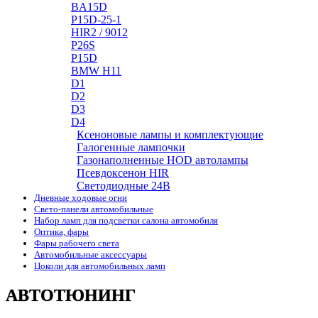
BA15D
P15D-25-1
HIR2 / 9012
P26S
P15D
BMW H11
D1
D2
D3
D4
Ксеноновые лампы и комплектующие
Галогенные лампочки
Газонаполненные HOD автолампы
Псевдоксенон HIR
Cветодиодные 24B
Дневные ходовые огни
Свето-панели автомобильные
Набор ламп для подсветки салона автомобиля
Оптика, фары
Фары рабочего света
Автомобильные аксессуары
Цоколи для автомобильных ламп
АВТОТЮНИНГ