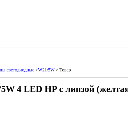
пы светодиодные
>
W21/5W
> Товар
5W 4 LED HP с линзой (желтая)