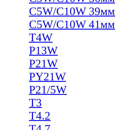
C5W/C10W 39мм
C5W/C10W 41мм
T4W
P13W
P21W
PY21W
P21/5W
T3
T4.2
T4.7