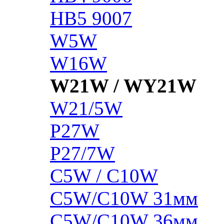
HB5 9007
W5W
W16W
W21W / WY21W
W21/5W
P27W
P27/7W
C5W / C10W
C5W/C10W 31мм
C5W/C10W 36мм