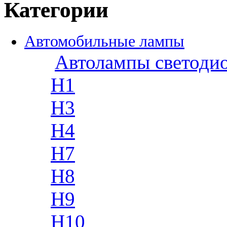
Категории
Автомобильные лампы
Автолампы светоди
H1
H3
H4
H7
H8
H9
H10