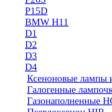
P15D
BMW H11
D1
D2
D3
D4
Ксеноновые лампы 
Галогенные лампоч
Газонаполненные H
Псевдоксенон HIR