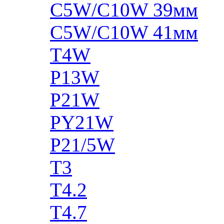
C5W/C10W 39мм
C5W/C10W 41мм
T4W
P13W
P21W
PY21W
P21/5W
T3
T4.2
T4.7