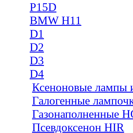
P15D
BMW H11
D1
D2
D3
D4
Ксеноновые лампы 
Галогенные лампоч
Газонаполненные H
Псевдоксенон HIR