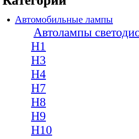
Категории
Автомобильные лампы
Автолампы светоди
H1
H3
H4
H7
H8
H9
H10