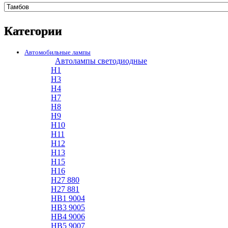
Категории
Автомобильные лампы
Автолампы светодиодные
H1
H3
H4
H7
H8
H9
H10
H11
H12
H13
H15
H16
H27 880
H27 881
HB1 9004
HB3 9005
HB4 9006
HB5 9007