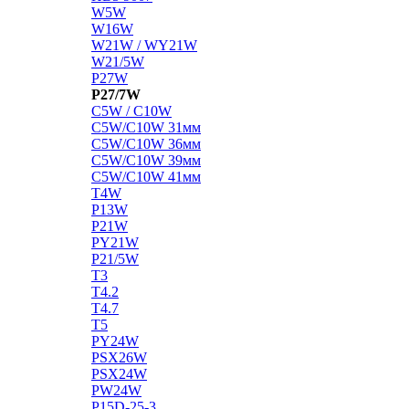
W5W
W16W
W21W / WY21W
W21/5W
P27W
P27/7W
C5W / C10W
C5W/C10W 31мм
C5W/C10W 36мм
C5W/C10W 39мм
C5W/C10W 41мм
T4W
P13W
P21W
PY21W
P21/5W
T3
T4.2
T4.7
T5
PY24W
PSX26W
PSX24W
PW24W
P15D-25-3