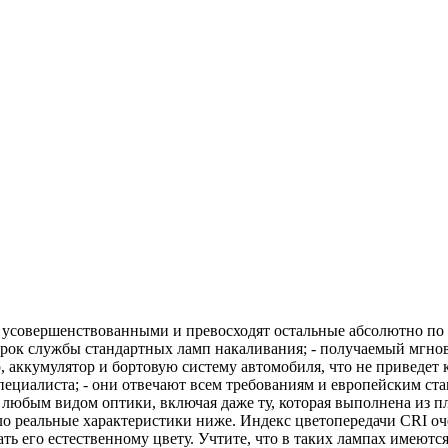
е усовершенствованными и превосходят остальные абсолютно по 
рок службы стандартных ламп накаливания; - получаемый мгнов
р, аккумулятор и бортовую систему автомобиля, что не приведет 
пециалиста; - они отвечают всем требованиям и европейским ста
 любым видом оптики, включая даже ту, которая выполнена из 
ило реальные характеристики ниже. Индекс цветопередачи CRI оч
ть его естественному цвету. Учтите, что в таких лампах имеютс