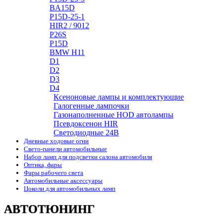
BA15D
P15D-25-1
HIR2 / 9012
P26S
P15D
BMW H11
D1
D2
D3
D4
Ксеноновые лампы и комплектующие
Галогенные лампочки
Газонаполненные HOD автолампы
Псевдоксенон HIR
Cветодиодные 24B
Дневные ходовые огни
Свето-панели автомобильные
Набор ламп для подсветки салона автомобиля
Оптика, фары
Фары рабочего света
Автомобильные аксессуары
Цоколи для автомобильных ламп
АВТОТЮНИНГ