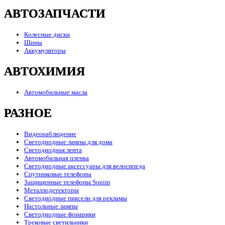
АВТОЗАПЧАСТИ
Колесные диски
Шины
Аккумуляторы
АВТОХИМИЯ
Автомобильные масла
РАЗНОЕ
Видеонаблюдение
Светодиодные лампы для дома
Светодиодная лента
Автомобильная пленка
Светодиодные аксессуары для велосипеда
Спутниковые телефоны
Защищенные телефоны Sonim
Металлодетекторы
Светодиодные пиксели для рекламы
Настольные лампы
Светодиодные фонарики
Трековые светильники