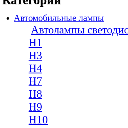
Категории
Автомобильные лампы
Автолампы светоди
H1
H3
H4
H7
H8
H9
H10