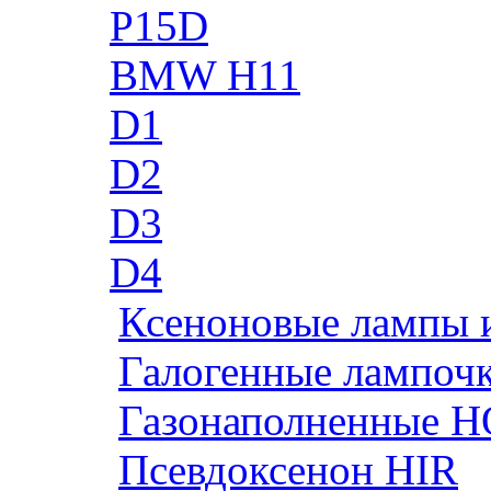
P15D
BMW H11
D1
D2
D3
D4
Ксеноновые лампы 
Галогенные лампоч
Газонаполненные H
Псевдоксенон HIR