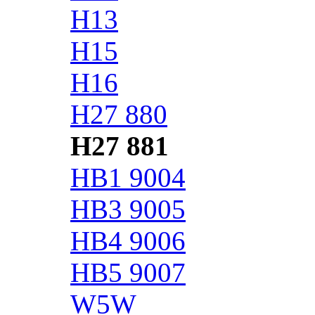
H13
H15
H16
H27 880
H27 881
HB1 9004
HB3 9005
HB4 9006
HB5 9007
W5W