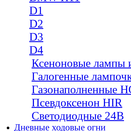
D1
D2
D3
D4
Ксеноновые лампы 
Галогенные лампоч
Газонаполненные H
Псевдоксенон HIR
Cветодиодные 24B
Дневные ходовые огни