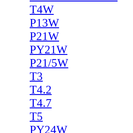
T4W
P13W
P21W
PY21W
P21/5W
T3
T4.2
T4.7
T5
PY24W