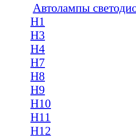
Автолампы светоди
H1
H3
H4
H7
H8
H9
H10
H11
H12