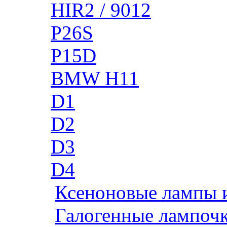
HIR2 / 9012
P26S
P15D
BMW H11
D1
D2
D3
D4
Ксеноновые лампы 
Галогенные лампоч