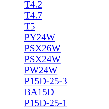
T4.2
T4.7
T5
PY24W
PSX26W
PSX24W
PW24W
P15D-25-3
BA15D
P15D-25-1