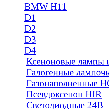
BMW H11
D1
D2
D3
D4
Ксеноновые лампы 
Галогенные лампоч
Газонаполненные H
Псевдоксенон HIR
Cветодиодные 24B