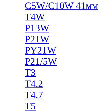
C5W/C10W 41мм
T4W
P13W
P21W
PY21W
P21/5W
T3
T4.2
T4.7
T5