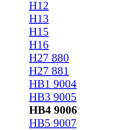
H12
H13
H15
H16
H27 880
H27 881
HB1 9004
HB3 9005
HB4 9006
HB5 9007