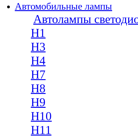
Автомобильные лампы
Автолампы светоди
H1
H3
H4
H7
H8
H9
H10
H11