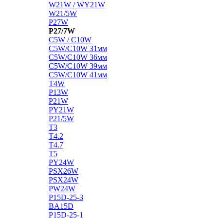
W21W / WY21W
W21/5W
P27W
P27/7W
C5W / C10W
C5W/C10W 31мм
C5W/C10W 36мм
C5W/C10W 39мм
C5W/C10W 41мм
T4W
P13W
P21W
PY21W
P21/5W
T3
T4.2
T4.7
T5
PY24W
PSX26W
PSX24W
PW24W
P15D-25-3
BA15D
P15D-25-1