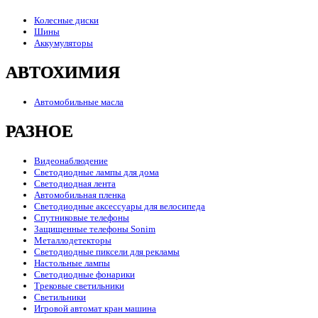
Колесные диски
Шины
Аккумуляторы
АВТОХИМИЯ
Автомобильные масла
РАЗНОЕ
Видеонаблюдение
Светодиодные лампы для дома
Светодиодная лента
Автомобильная пленка
Светодиодные аксессуары для велосипеда
Спутниковые телефоны
Защищенные телефоны Sonim
Металлодетекторы
Светодиодные пиксели для рекламы
Настольные лампы
Светодиодные фонарики
Трековые светильники
Светильники
Игровой автомат кран машина