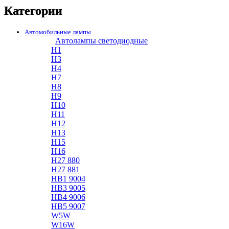
Категории
Автомобильные лампы
Автолампы светодиодные
H1
H3
H4
H7
H8
H9
H10
H11
H12
H13
H15
H16
H27 880
H27 881
HB1 9004
HB3 9005
HB4 9006
HB5 9007
W5W
W16W