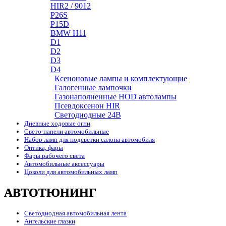
HIR2 / 9012
P26S
P15D
BMW H11
D1
D2
D3
D4
Ксеноновые лампы и комплектующие
Галогенные лампочки
Газонаполненные HOD автолампы
Псевдоксенон HIR
Cветодиодные 24B
Дневные ходовые огни
Свето-панели автомобильные
Набор ламп для подсветки салона автомобиля
Оптика, фары
Фары рабочего света
Автомобильные аксессуары
Цоколи для автомобильных ламп
АВТОТЮНИНГ
Светодиодная автомобильная лента
Ангельские глазки