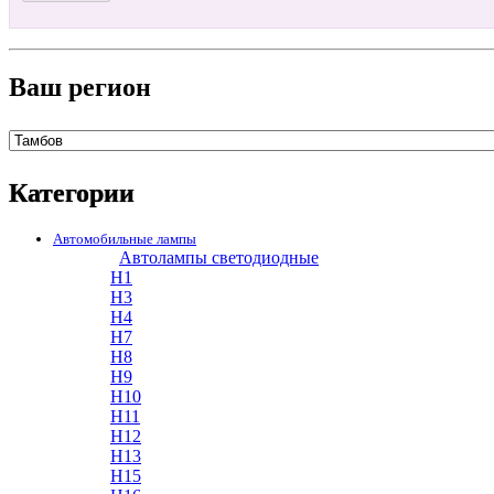
Ваш регион
Категории
Автомобильные лампы
Автолампы светодиодные
H1
H3
H4
H7
H8
H9
H10
H11
H12
H13
H15