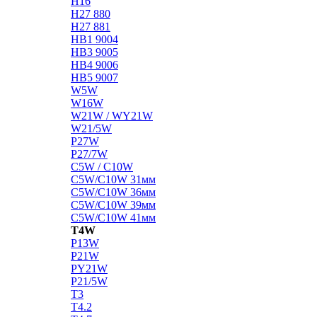
H16
H27 880
H27 881
HB1 9004
HB3 9005
HB4 9006
HB5 9007
W5W
W16W
W21W / WY21W
W21/5W
P27W
P27/7W
C5W / C10W
C5W/C10W 31мм
C5W/C10W 36мм
C5W/C10W 39мм
C5W/C10W 41мм
T4W
P13W
P21W
PY21W
P21/5W
T3
T4.2