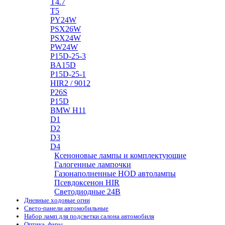
T4.7
T5
PY24W
PSX26W
PSX24W
PW24W
P15D-25-3
BA15D
P15D-25-1
HIR2 / 9012
P26S
P15D
BMW H11
D1
D2
D3
D4
Ксеноновые лампы и комплектующие
Галогенные лампочки
Газонаполненные HOD автолампы
Псевдоксенон HIR
Cветодиодные 24B
Дневные ходовые огни
Свето-панели автомобильные
Набор ламп для подсветки салона автомобиля
Оптика, фары