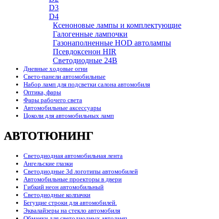
D3
D4
Ксеноновые лампы и комплектующие
Галогенные лампочки
Газонаполненные HOD автолампы
Псевдоксенон HIR
Cветодиодные 24B
Дневные ходовые огни
Свето-панели автомобильные
Набор ламп для подсветки салона автомобиля
Оптика, фары
Фары рабочего света
Автомобильные аксессуары
Цоколи для автомобильных ламп
АВТОТЮНИНГ
Светодиодная автомобильная лента
Ангельские глазки
Светодиодные 3d логотипы автомобилей
Автомобильные проекторы в двери
Гибкий неон автомобильный
Светодиодные колпачки
Бегущие строки для автомобилей.
Эквалайзеры на стекло автомобиля
Обманки для светодиодных автоламп