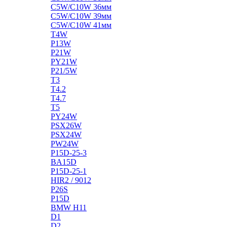
C5W/C10W 36мм
C5W/C10W 39мм
C5W/C10W 41мм
T4W
P13W
P21W
PY21W
P21/5W
T3
T4.2
T4.7
T5
PY24W
PSX26W
PSX24W
PW24W
P15D-25-3
BA15D
P15D-25-1
HIR2 / 9012
P26S
P15D
BMW H11
D1
D2