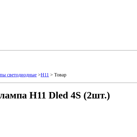
пы светодиодные
>
H11
> Товар
ампа H11 Dled 4S (2шт.)