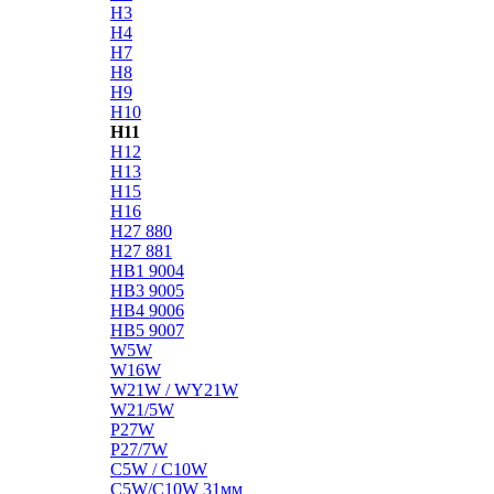
H3
H4
H7
H8
H9
H10
H11
H12
H13
H15
H16
H27 880
H27 881
HB1 9004
HB3 9005
HB4 9006
HB5 9007
W5W
W16W
W21W / WY21W
W21/5W
P27W
P27/7W
C5W / C10W
C5W/C10W 31мм