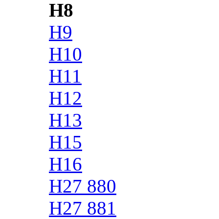
H8
H9
H10
H11
H12
H13
H15
H16
H27 880
H27 881