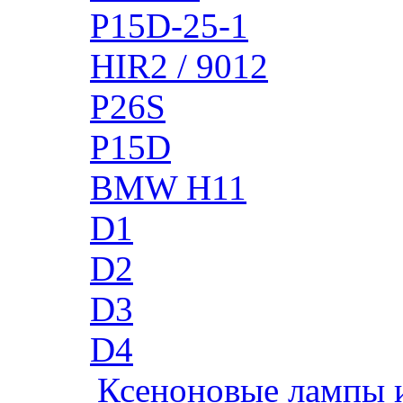
P15D-25-1
HIR2 / 9012
P26S
P15D
BMW H11
D1
D2
D3
D4
Ксеноновые лампы 