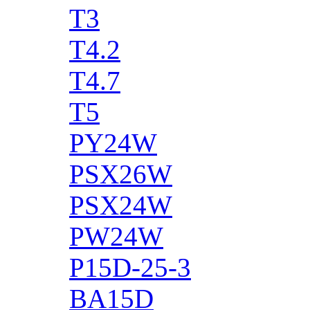
T3
T4.2
T4.7
T5
PY24W
PSX26W
PSX24W
PW24W
P15D-25-3
BA15D