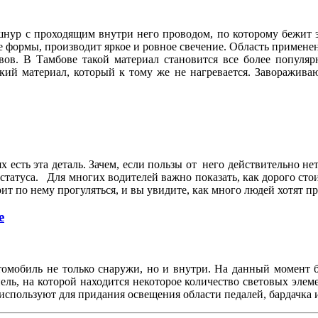
 шнур с проходящим внутри него проводом, по которому бежит
ормы, производит яркое и ровное свечение. Область применени
вов. В Тамбове такой материал становится все более популя
кий материал, который к тому же не нагревается. Заворажива
.
х есть эта деталь. Зачем, если пользы от него действительно не
статуса. Для многих водителей важно показать, как дорого сто
т по нему прогуляться, и вы увидите, как много людей хотят 
е
втомобиль не только снаружи, но и внутри. На данный момент
ль, на которой находится некоторое количество световых элем
используют для придания освещения области педалей, бардачка и