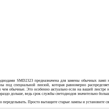
одиодами SMD2323 предназначена для замены обычных ламп н
ы под специальной линзой, которая равномерно распределяет
чем обычные. Это особенно актуально если на вашей люстре н
аздо дольше, ведь срок службы светодиодов значительно больш
то переделывать. Просто вытащите старые лампы и установите с