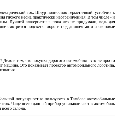
 электрический ток. Шнур полностью герметичный, устойчив к
я гибкого неона практически неограниченная. В том числе - и
рным. Лучшей альтернативы пока что не придумали, ведь для
юще смотрится подсветка дороги под днищем авто и световые
т? Дело в том, что покупка дорогого автомобиля - это не просто
ит машина. Это показывает проектор автомобильного логотипа,
признания.
 большой популярностью пользуются в Тамбове автомобильные
ентов. Чаще всего данный прибор устанавливают в автомобиль
 всего салона.