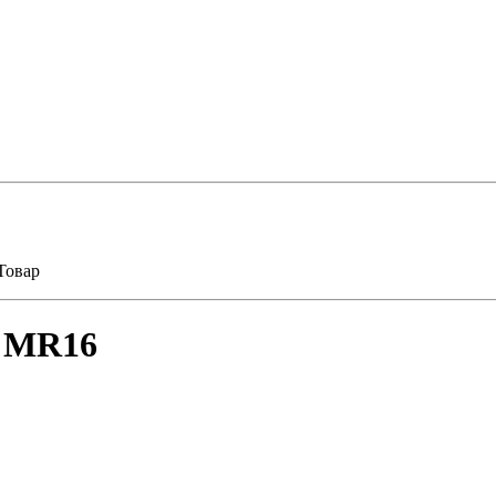
Товар
а MR16