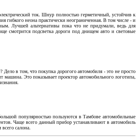
 электрический ток. Шнур полностью герметичный, устойчив к
я гибкого неона практически неограниченная. В том числе - и
рным. Лучшей альтернативы пока что не придумали, ведь для
юще смотрится подсветка дороги под днищем авто и световые
т? Дело в том, что покупка дорогого автомобиля - это не просто
ит машина. Это показывает проектор автомобильного логотипа,
признания.
 большой популярностью пользуются в Тамбове автомобильные
ентов. Чаще всего данный прибор устанавливают в автомобиль
 всего салона.