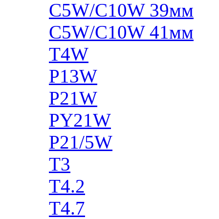
C5W/C10W 39мм
C5W/C10W 41мм
T4W
P13W
P21W
PY21W
P21/5W
T3
T4.2
T4.7