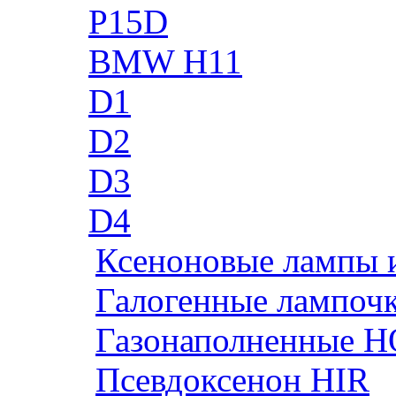
P15D
BMW H11
D1
D2
D3
D4
Ксеноновые лампы 
Галогенные лампоч
Газонаполненные H
Псевдоксенон HIR