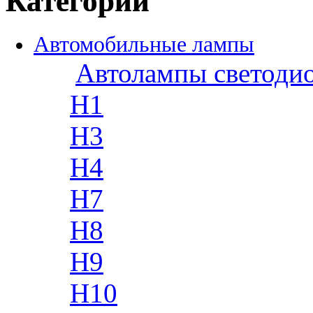
Категории
Автомобильные лампы
Автолампы светоди
H1
H3
H4
H7
H8
H9
H10