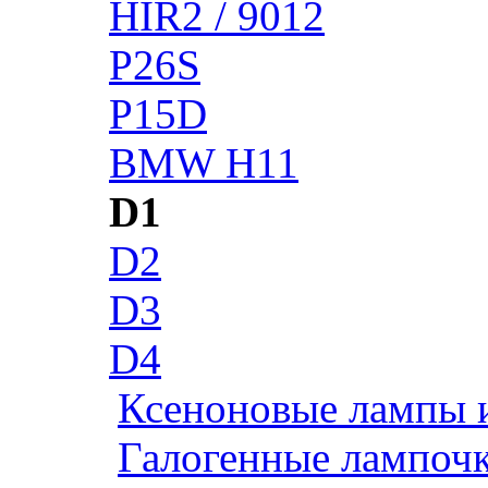
HIR2 / 9012
P26S
P15D
BMW H11
D1
D2
D3
D4
Ксеноновые лампы 
Галогенные лампоч