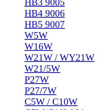
HB3 9005
HB4 9006
HB5 9007
W5W
W16W
W21W / WY21W
W21/5W
P27W
P27/7W
C5W / C10W