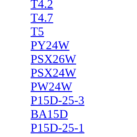
T4.2
T4.7
T5
PY24W
PSX26W
PSX24W
PW24W
P15D-25-3
BA15D
P15D-25-1