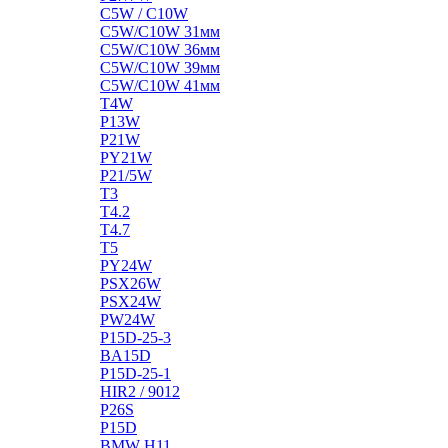
C5W / C10W
C5W/C10W 31мм
C5W/C10W 36мм
C5W/C10W 39мм
C5W/C10W 41мм
T4W
P13W
P21W
PY21W
P21/5W
T3
T4.2
T4.7
T5
PY24W
PSX26W
PSX24W
PW24W
P15D-25-3
BA15D
P15D-25-1
HIR2 / 9012
P26S
P15D
BMW H11