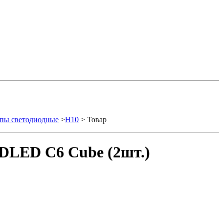
пы светодиодные
>
H10
> Товар
DLED С6 Cube (2шт.)