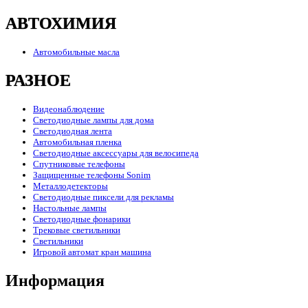
АВТОХИМИЯ
Автомобильные масла
РАЗНОЕ
Видеонаблюдение
Светодиодные лампы для дома
Светодиодная лента
Автомобильная пленка
Светодиодные аксессуары для велосипеда
Спутниковые телефоны
Защищенные телефоны Sonim
Металлодетекторы
Светодиодные пиксели для рекламы
Настольные лампы
Светодиодные фонарики
Трековые светильники
Светильники
Игровой автомат кран машина
Информация