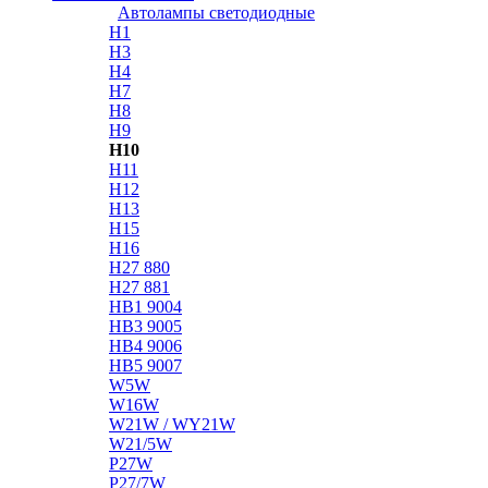
Автолампы светодиодные
H1
H3
H4
H7
H8
H9
H10
H11
H12
H13
H15
H16
H27 880
H27 881
HB1 9004
HB3 9005
HB4 9006
HB5 9007
W5W
W16W
W21W / WY21W
W21/5W
P27W
P27/7W