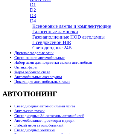
D1
D2
D3
D4
Ксеноновые лампы и комплектующие
Галогенные лампочки
Газонаполненные HOD автолампы
Псевдоксенон HIR
Cветодиодные 24B
Дневные ходовые огни
Свето-панели автомобильные
Набор ламп для подсветки салона автомобиля
Оптика, фары
Фары рабочего света
Автомобильные аксессуары
Цоколи для автомобильных ламп
АВТОТЮНИНГ
Светодиодная автомобильная лента
Ангельские глазки
Светодиодные 3d логотипы автомобилей
Автомобильные проекторы в двери
Гибкий неон автомобильный
Светодиодные колпачки