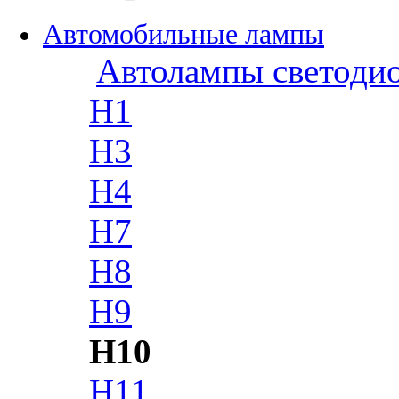
Автомобильные лампы
Автолампы светоди
H1
H3
H4
H7
H8
H9
H10
H11