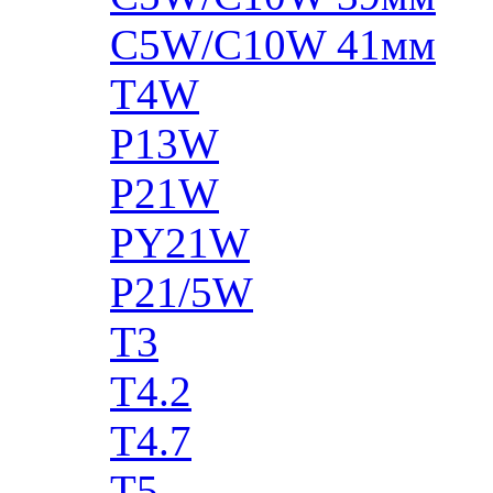
C5W/C10W 41мм
T4W
P13W
P21W
PY21W
P21/5W
T3
T4.2
T4.7
T5