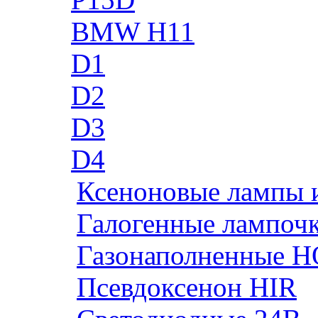
BMW H11
D1
D2
D3
D4
Ксеноновые лампы 
Галогенные лампоч
Газонаполненные H
Псевдоксенон HIR