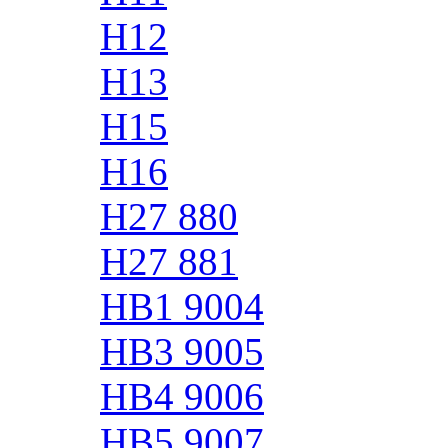
H12
H13
H15
H16
H27 880
H27 881
HB1 9004
HB3 9005
HB4 9006
HB5 9007