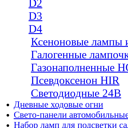
D2
D3
D4
Ксеноновые лампы 
Галогенные лампоч
Газонаполненные H
Псевдоксенон HIR
Cветодиодные 24B
Дневные ходовые огни
Свето-панели автомобильны
Набор ламп для подсветки с