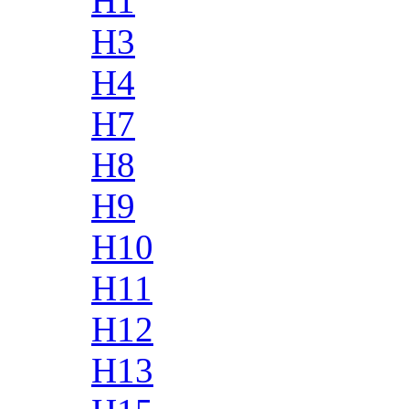
H1
H3
H4
H7
H8
H9
H10
H11
H12
H13