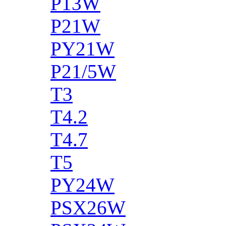
P13W
P21W
PY21W
P21/5W
T3
T4.2
T4.7
T5
PY24W
PSX26W