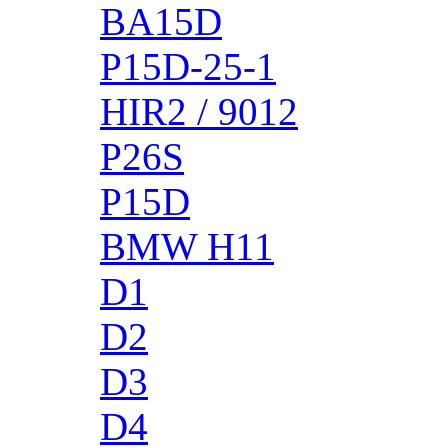
BA15D
P15D-25-1
HIR2 / 9012
P26S
P15D
BMW H11
D1
D2
D3
D4