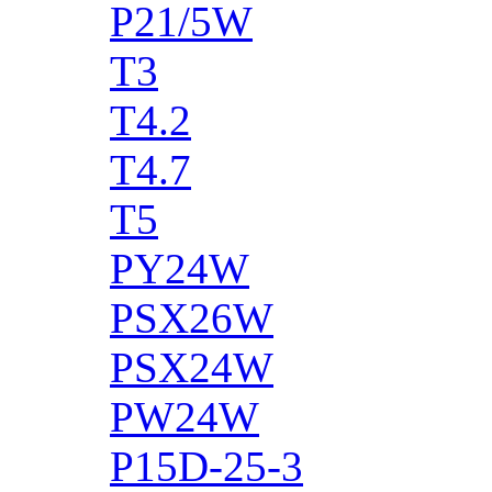
P21/5W
T3
T4.2
T4.7
T5
PY24W
PSX26W
PSX24W
PW24W
P15D-25-3