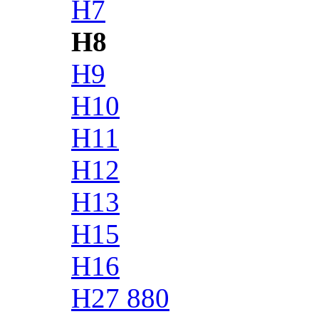
H7
H8
H9
H10
H11
H12
H13
H15
H16
H27 880